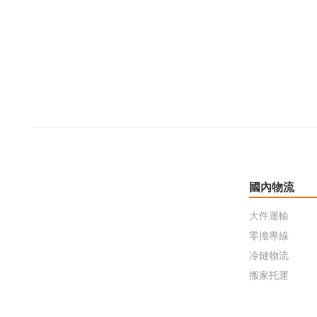
國內物流
大件運輸
零擔專線
冷鏈物流
搬家托運