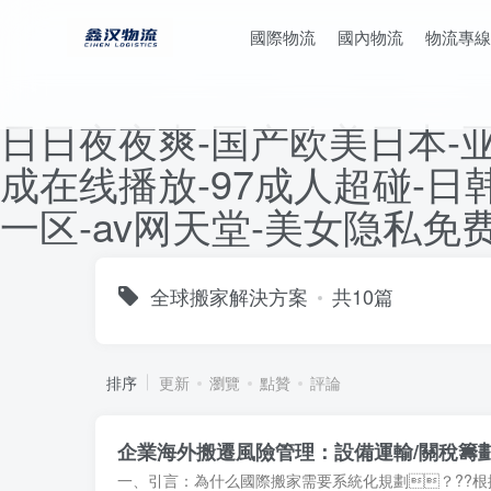
國際物流
國內物流
物流專線
日日夜夜爽-国产欧美日本-
成在线播放-97成人超碰-
一区-av网天堂-美女隐私
全球搬家解決方案
共10篇
排序
更新
瀏覽
點贊
評論
企業海外搬遷風險管理：設備運輸/關稅籌
一、引言：為什么國際搬家需要系統化規劃？??根據全