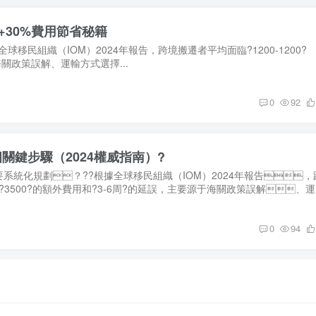
+30%費用節省秘籍
民組織（IOM）2024年報告，跨境搬遷者平均面臨?1200-1200?
海關政策誤解、運輸方式選擇...
0
92
關鍵步驟（2024權威指南）?
系統化規劃？??根據全球移民組織（IOM）2024年報告，
00?3500?的額外費用和?3-6周?的延誤，主要源于海關政策誤解、
0
94