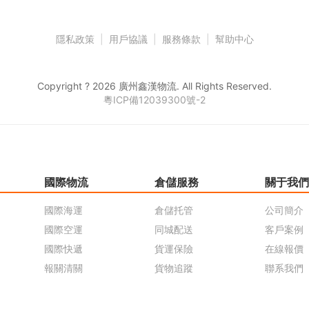
隱私政策
|
用戶協議
|
服務條款
|
幫助中心
Copyright ? 2026 廣州鑫漢物流. All Rights Reserved.
粵ICP備12039300號-2
國際物流
倉儲服務
關于我們
國際海運
倉儲托管
公司簡介
國際空運
同城配送
客戶案例
國際快遞
貨運保險
在線報價
報關清關
貨物追蹤
聯系我們