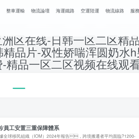
整車運輸
物流論壇
海運鐵路
空運陸運
物流線路
服
亚洲区在线-日韩一区二区精品
日韩精品片-双性娇喘浑圆奶水
免费-精品一区二区视频在线观
劃/員工安置三重保障體系
球移民組織（IOM）2024年報告，跨境搬遷者平均面臨?1200-