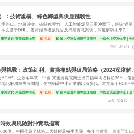
30）：技術重構、綠色轉型與供應鏈韌性
十字路口。地緣沖突、碳關稅壓力、人工智能爆發三重沖擊下，傳統“運單
本文基于DHL、麥肯錫等權威報告及行業實戰案例，深度解碼未來7...
東莞貨代-東莞國際物流
包裝
國內空運與國際空運服務｜中國全境空運物流｜全
0
131
RCEP框架下中國-東盟跨境電商物流的機遇與挑戰
RCEP）生效兩年來，中國-東盟跨境電商進出口額年均增長超35%，但
地化服務缺失等問題，仍制約著中小企業的出海步伐。本文基于RCEP最..
東莞貨代-東莞國際物流
包裝
國內空運與國際空運服務｜中國全境空運物流｜全
0
215
控時效與風險對沖實戰指南
5000億，中國作為全球第二大醫療器械生產國，每年向歐美、東南亞出口