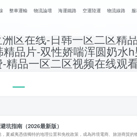
線
整車運輸
物流論壇
海運鐵路
空運陸運
物流線路
服
亚洲区在线-日韩一区二区精品
日韩精品片-双性娇喘浑圆奶水
免费-精品一区二区视频在线观
坑指南（2026最新版）
站，夏威夷憑借獨特的地理位置和免稅政策，成為跨境電商、旅游商貿的