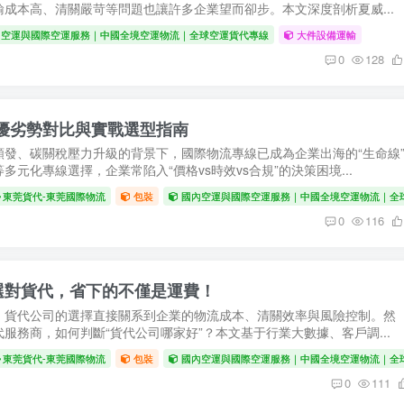
成本高、清關嚴苛等問題也讓許多企業望而卻步。本文深度剖析夏威...
內空運與國際空運服務｜中國全境空運物流｜全球空運貨代專線
大件設備運輸
0
128
線優劣勢對比與實戰選型指南
發、碳關稅壓力升級的背景下，國際物流專線已成為企業出海的“生命線
元化專線選擇，企業常陷入“價格vs時效vs合規”的決策困境...
東莞貨代-東莞國際物流
包裝
國內空運與國際空運服務｜中國全境空運物流｜全
0
116
：選對貨代，省下的不僅是運費！
，貨代公司的選擇直接關系到企業的物流成本、清關效率與風險控制。然
服務商，如何判斷“貨代公司哪家好”？本文基于行業大數據、客戶調...
東莞貨代-東莞國際物流
包裝
國內空運與國際空運服務｜中國全境空運物流｜全
0
111