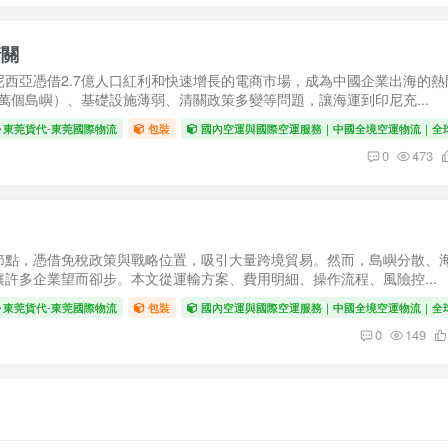
清關
西亞憑借2.7億人口紅利和快速增長的電商市場，成為中國企業出海的熱
7萬個島嶼）、基礎設施薄弱、清關政策多變等問題，讓海運到印尼充...
東莞貨代-東莞國際物流
包裝
國內空運與國際空運服務｜中國全境空運物流｜全
0
473
節點，憑借免稅政策與戰略位置，吸引大量跨境貿易。然而，島嶼分散、
許多企業望而卻步。本文從運輸方案、費用明細、操作流程、風險控...
東莞貨代-東莞國際物流
包裝
國內空運與國際空運服務｜中國全境空運物流｜全
0
149