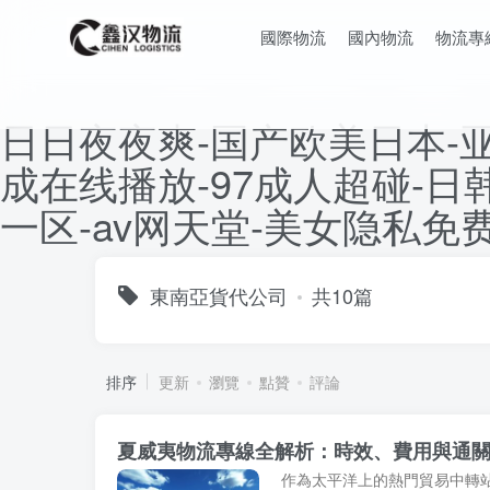
國際物流
國內物流
物流專
日日夜夜爽-国产欧美日本-
成在线播放-97成人超碰-
一区-av网天堂-美女隐私
東南亞貨代公司
共10篇
排序
更新
瀏覽
點贊
評論
夏威夷物流專線全解析：時效、費用與通關避
作為太平洋上的熱門貿易中轉