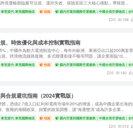
品跨境運輸面臨嚴苛法規、溫控失效、保險盲區三大核心痛點，導致貨...
東莞貨代-東莞國際物流
包裝
國內空運與國際空運服務｜中國全境空運物流｜全
0
158
合規、時效優化與成本控制實戰指南
5%，中國作為動力電池制造中心，每年向歐洲、東南亞出口超200萬套
規、跨境物流鏈路復雜、多式聯運銜接不暢等問題，讓企業面臨“出...
東莞貨代-東莞國際物流
包裝
國內空運與國際空運服務｜中國全境空運物流｜全
0
140
與合規避坑指南（2024實戰版）
體，憑借2.7億人口紅利和電商市場年20%的增速，成為中國企業出海的
、復雜的海關政策、頻繁的政策調整，讓“海運雙清”成為許多企業...
東莞貨代-東莞國際物流
包裝
國內空運與國際空運服務｜中國全境空運物流｜全
0
312