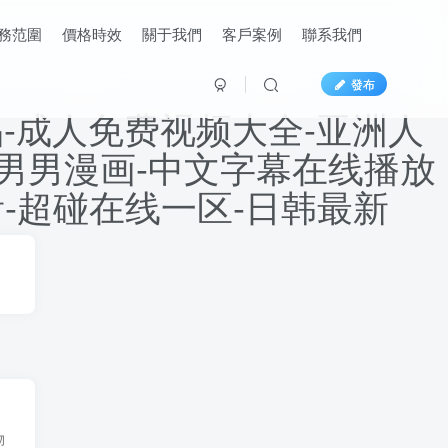
務范圍
價格時效
關于我們
客戶案例
聯系我們
發布
-成人免费视频大全-亚洲人
h男男漫画-中文字幕在线播放
看-超碰在线一区-日韩最新
物