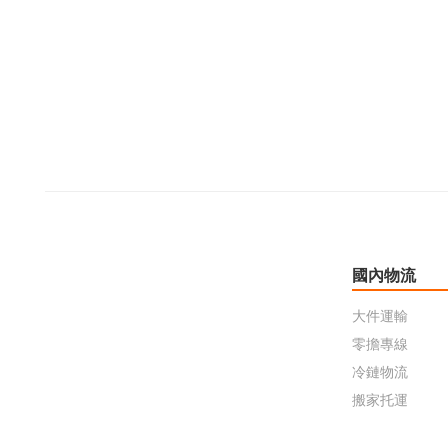
國內物流
大件運輸
零擔專線
冷鏈物流
搬家托運