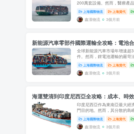
200萬套設備。然而，醫療產
上海國際物流
上海貨代
鑫漢物流
3個月前
新能源汽車零部件國際運輸全攻略：電池
全球新能源汽車市場年增速超3
件。然而，鋰電池運輸的嚴苛法
上海國際物流
上海貨代
鑫漢物流
3個月前
海運雙清到印度尼西亞全攻略：成本、時效
印度尼西亞作為東南亞最大經濟
門目的地。然而，其分散的島嶼
上海國際物流
上海貨代
鑫漢物流
3個月前