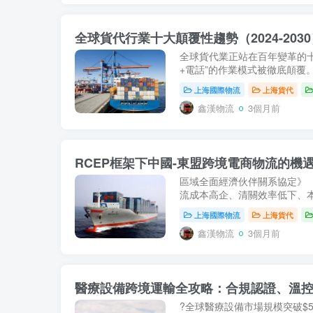
全球貨代行業十大顛覆性趨勢（2024-20
全球貨代業正站在百年變革的
+電話”的作業模式被徹底顛覆。
上海國際物流
上海貨代
鑫漢物流
3個月前
區域全面經濟伙伴關系協定》（
流成本高企、清關效率低下、本
上海國際物流
上海貨代
鑫漢物流
3個月前
醫療設備跨境運輸全攻略：合規認證、溫
?全球醫療設備市場規模突破$