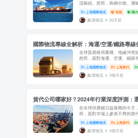
流樞紐。然而，島嶼分散、運輸
上海國際物流
包裝
國
鑫漢物流
20天前
國際物流專線全解析：海運/空運/鐵路專
全球貿易格局重構、地緣沖突頻
然而，面對海運、空運、鐵路等多
上海國際物流
上海貨代
鑫漢物流
3個月前
貨代公司哪家好？2024年行業深度評測
在全球供應鏈日益復雜的今天
而，面對市場上參差不齊的貨代
上海國際物流
上海貨代
鑫漢物流
3個月前