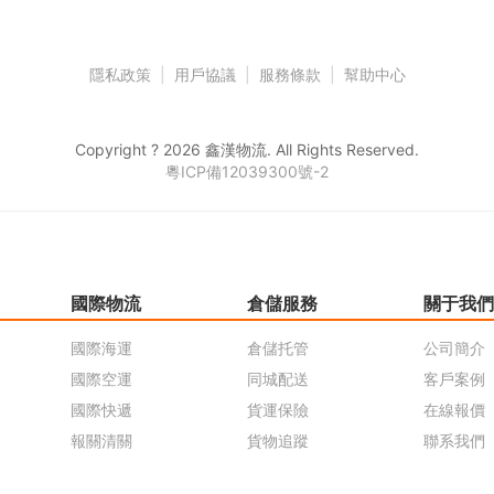
隱私政策
|
用戶協議
|
服務條款
|
幫助中心
Copyright ? 2026 鑫漢物流. All Rights Reserved.
粵ICP備12039300號-2
國際物流
倉儲服務
關于我們
國際海運
倉儲托管
公司簡介
國際空運
同城配送
客戶案例
國際快遞
貨運保險
在線報價
報關清關
貨物追蹤
聯系我們