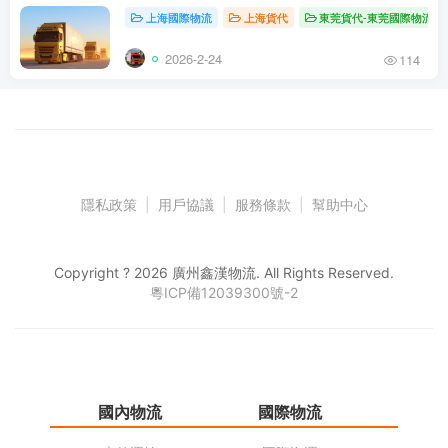
上海國際物流
上海貨代
東莞貨代-東莞國際物流
2026-2-24
114
隱私政策
|
用戶協議
|
服務條款
|
幫助中心
Copyright ? 2026 廣州鑫漢物流. All Rights Reserved.
粵ICP備12039300號-2
國內物流
國際物流
倉