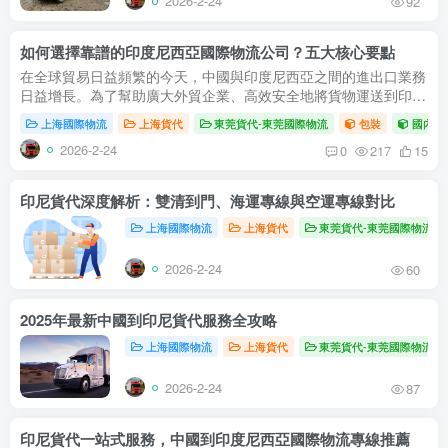
2026-2-24
92
如何選擇靠譜的印度尼西亞國際物流公司？五大核心要點
在全球貿易日益頻繁的今天，中國與印度尼西亞之間的進出口業務
日益增長。為了幫助廣大外貿企業、高效安全地將貨物運送到印
尼，選擇一家專業的印度尼西亞貨代至關重要。本文將為您全面解
上海國際物流
上海貨代
東莞貨代-東莞國際物流
包裝
國內空
析從中國...
2026-2-24
0
217
15
印尼貨代深度解析：雙清到門、海運專線與空運專線對比
上海國際物流
上海貨代
東莞貨代-東莞國際物流
2026-2-24
60
2025年最新中國到印尼貨代服務全攻略
上海國際物流
上海貨代
東莞貨代-東莞國際物流
2026-2-24
87
印尼貨代一站式服務，中國到印度尼西亞國際物流專線推薦