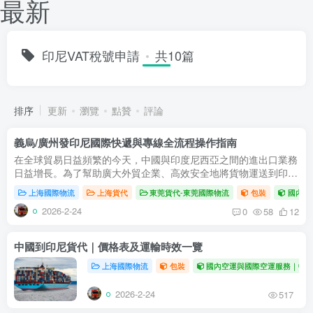
最新
印尼VAT稅號申請
共10篇
排序
更新
瀏覽
點贊
評論
義烏/廣州發印尼國際快遞與專線全流程操作指南
在全球貿易日益頻繁的今天，中國與印度尼西亞之間的進出口業務
日益增長。為了幫助廣大外貿企業、高效安全地將貨物運送到印
尼，選擇一家專業的印度尼西亞貨代至關重要。本文將為您全面解
上海國際物流
上海貨代
東莞貨代-東莞國際物流
包裝
國內空
析從中國...
2026-2-24
0
58
12
中國到印尼貨代｜價格表及運輸時效一覽
上海國際物流
包裝
國內空運與國際空運服務｜中
2026-2-24
517